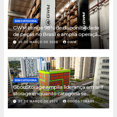
SEM CATEGORIA
GWM atinge 98% de disponibilidade
de peças no Brasil e amplia operação
logística em Cajamar
30 DE MARÇO DE 2026
GWM
SEM CATEGORIA
GoodStorage amplia liderança em self
storage enquanto categoria se
consolida em São Paulo
30 DE MARÇO DE 2026
GOODSTORAGE