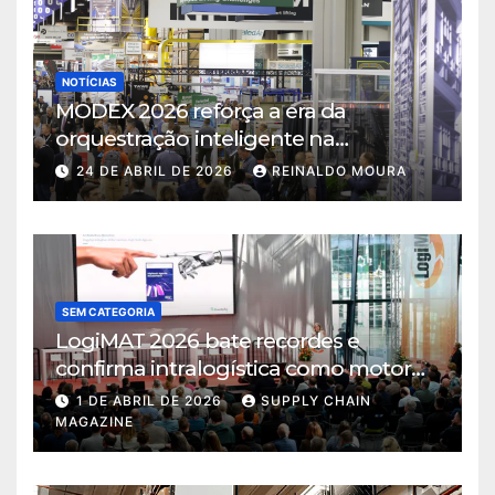
NOTÍCIAS
MODEX 2026 reforça a era da
orquestração inteligente na
intralogística
24 DE ABRIL DE 2026
REINALDO MOURA
SEM CATEGORIA
LogiMAT 2026 bate recordes e
confirma intralogística como motor
de decisão em tempos de incerteza
1 DE ABRIL DE 2026
SUPPLY CHAIN
MAGAZINE