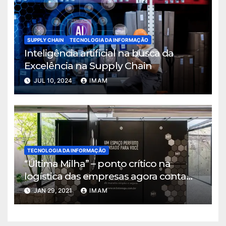
SUPPLY CHAIN
TECNOLOGIA DA INFORMAÇÃO
Inteligência artificial na busca da
Excelência na Supply Chain
JUL 10, 2024
IMAM
TECNOLOGIA DA INFORMAÇÃO
“Última Milha” – ponto crítico na
logística das empresas agora conta
com solução que alia tecnológica e
JAN 29, 2021
IMAM
localização estratégica