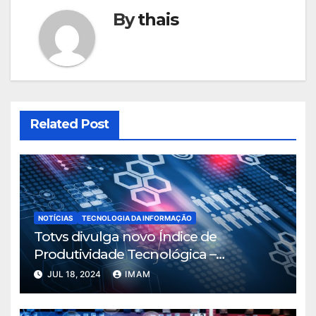
By
thais
Related Post
NOTÍCIAS
TECNOLOGIA DA INFORMAÇÃO
Totvs divulga novo Índice de
Produtividade Tecnológica –
Manufatura
JUL 18, 2024
IMAM