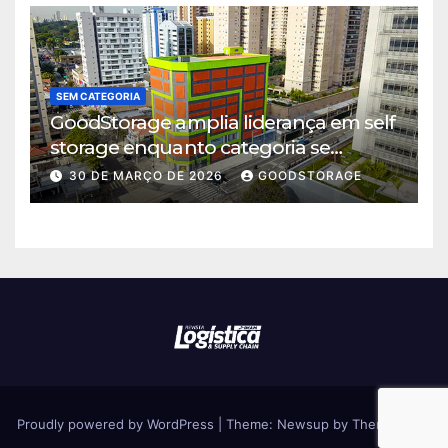
SEM CATEGORIA
GoodStorage amplia liderança em self
storage enquanto categoria se
consolida em São Paulo
30 DE MARÇO DE 2026
GOODSTORAGE
Proudly powered by WordPress
|
Theme: Newsup by
Themeansar
.