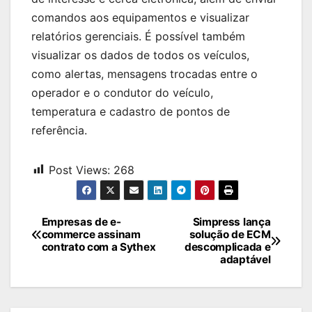
comandos aos equipamentos e visualizar
relatórios gerenciais. É possível também
visualizar os dados de todos os veículos,
como alertas, mensagens trocadas entre o
operador e o condutor do veículo,
temperatura e cadastro de pontos de
referência.
Post Views:
268
Navegação
Empresas de e-
Simpress lança
commerce assinam
solução de ECM
de
contrato com a Sythex
descomplicada e
adaptável
Post