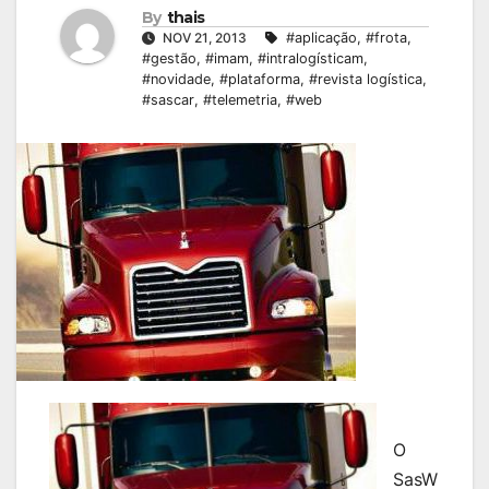
By
thais
NOV 21, 2013
#aplicação
,
#frota
,
#gestão
,
#imam
,
#intralogísticam
,
#novidade
,
#plataforma
,
#revista logística
,
#sascar
,
#telemetria
,
#web
O
SasW