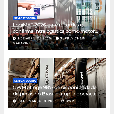
SEM CATEGORIA
LogiMAT 2026 bate recordes e
confirma intralogística como motor
de decisão em tempos de incerteza
1 DE ABRIL DE 2026
SUPPLY CHAIN
MAGAZINE
SEM CATEGORIA
GWM atinge 98% de disponibilidade
de peças no Brasil e amplia operação
logística em Cajamar
30 DE MARÇO DE 2026
GWM