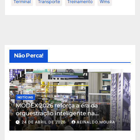
Terminal
Transporte
Treinamento
Wms
Não Perca!
NOTÍCIAS
MODEX 2026 reforça a era da
orquestração inteligente na
intralogística
24 DE ABRIL DE 2026
REINALDO MOURA