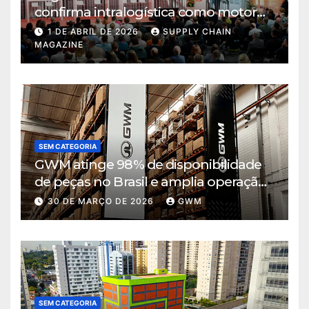
confirma intralogística como motor
de decisão em tempos de incerteza
1 DE ABRIL DE 2026
SUPPLY CHAIN
MAGAZINE
SEM CATEGORIA
GWM atinge 98% de disponibilidade
de peças no Brasil e amplia operação
logística em Cajamar
30 DE MARÇO DE 2026
GWM
SEM CATEGORIA