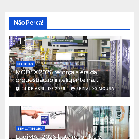
Não Perca!
NOTÍCIAS
MODEX 2026 reforça a era da
orquestração inteligente na
intralogística
24 DE ABRIL DE 2026
REINALDO MOURA
SEM CATEGORIA
LogiMAT 2026 bate recordes e