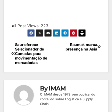
Post Views:
223
Navegação
Saur oferece
Raumak marca
Selecionador de
presença na Asia
de
Camadas para
movimentação de
Post
mercadorias
By
IMAM
O IMAM desde 1979 vem publicando
conteúdo sobre Logística e Supply
Chain